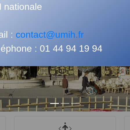
 nationale
il :
contact@umih.fr
léphone : 01 44 94 19 94