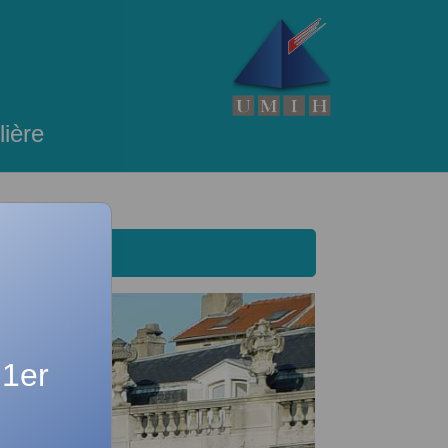
lière
 1er