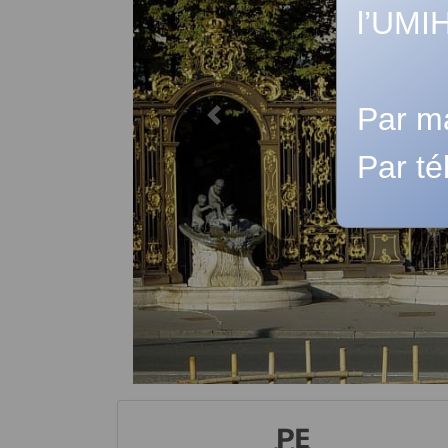
l’UMIH
Par ma
Précédent
Par té