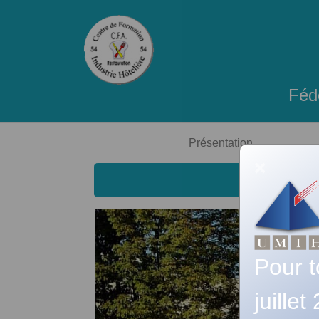
Fédé
Présentation
×
Pour t
juille